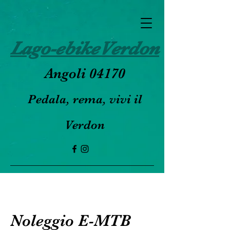
Lago-ebikeVerdon
Angoli 04170
Pedala, rema, vivi il
Verdon
Noleggio E-MTB