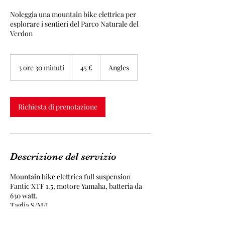
Noleggia una mountain bike elettrica per
esplorare i sentieri del Parco Naturale del
Verdon
45
euro
3 ore 30 minuti
3
45 €
Angles
o
r
e
3
Richiesta di prenotazione
0
m
i
n
u
Descrizione del servizio
t
i
Mountain bike elettrica full suspension
Fantic XTF 1.5, motore Yamaha, batteria da
630 watt.
Taglia S/M/L